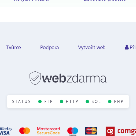
Tvůrce
Podpora
Vytvořit web
Při
STATUS
FTP
HTTP
SQL
PHP