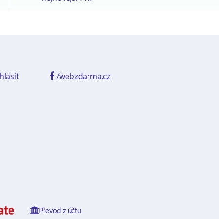
hlásit
/webzdarma.cz
Převod z účtu