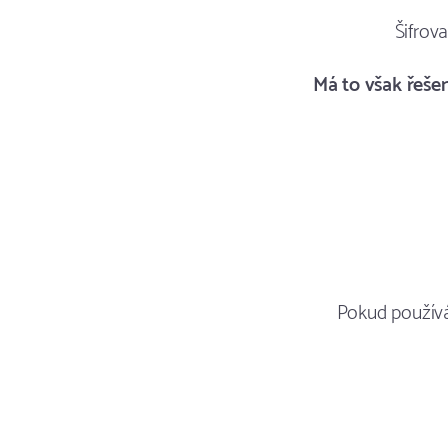
Šifrov
Má to však řeše
Pokud používá