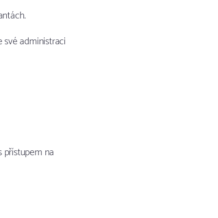
antách.
e své administraci
s přístupem na