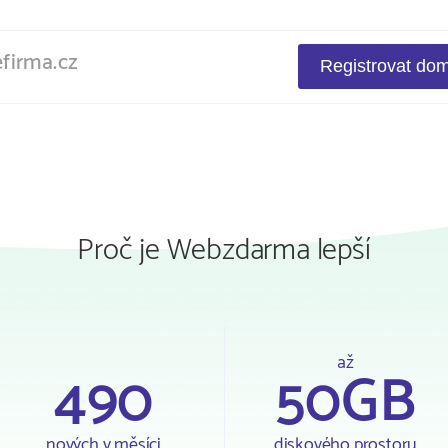
Proč je Webzdarma lepší
až
490
50GB
nových v měsíci
diskového prostoru