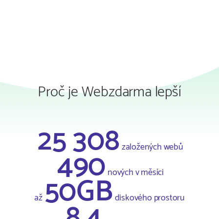
Proč je Webzdarma lepší
25 308
založených webů
490
nových v měsíci
50GB
až
diskového prostoru
8.4