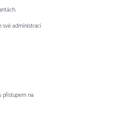
antách.
e své administraci
s přístupem na