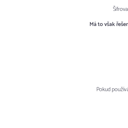
Šifrov
Má to však řeše
Pokud používá