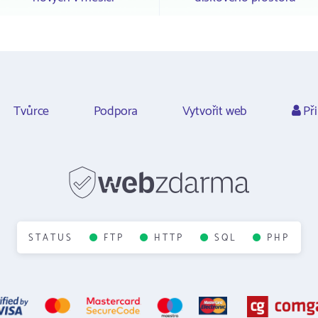
Tvůrce
Podpora
Vytvořit web
Při
STATUS
FTP
HTTP
SQL
PHP