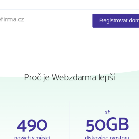
Proč je Webzdarma lepší
až
490
50GB
nových v měsíci
diskového prostoru