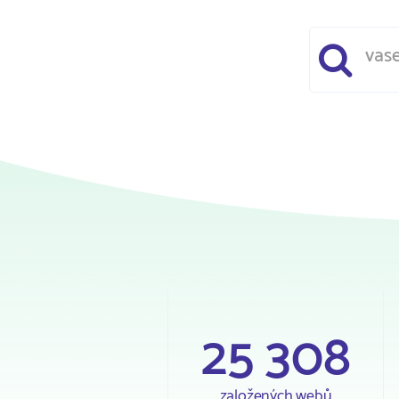
25 308
založených webů