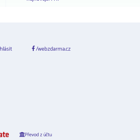
hlásit
/webzdarma.cz
Převod z účtu